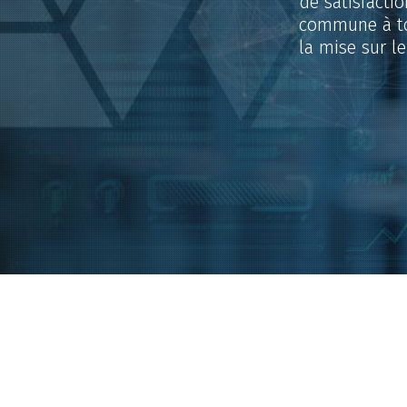
de satisfactio
commune à tou
la mise sur l