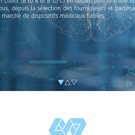
n client (B to B et B to C) en faisant preuve d’une é
s, depuis la sélection des fournisseurs et partena
e marché de dispositifs médicaux fiables.