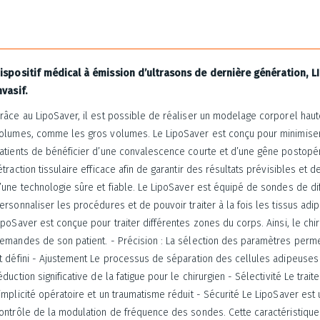
ispositif médical à émission d’ultrasons de dernière génération,
nvasif.
râce au LipoSaver, il est possible de réaliser un modelage corporel haute
olumes, comme les gros volumes. Le LipoSaver est conçu pour minimiser l
atients de bénéficier d’une convalescence courte et d’une gêne postopér
étraction tissulaire efficace afin de garantir des résultats prévisibles et d
’une technologie sûre et fiable. Le LipoSaver est équipé de sondes de dif
ersonnaliser les procédures et de pouvoir traiter à la fois les tissus ad
ipoSaver est conçue pour traiter différentes zones du corps. Ainsi, le chir
emandes de son patient. - Précision : La sélection des paramètres perme
t défini - Ajustement Le processus de séparation des cellules adipeuses 
éduction significative de la fatigue pour le chirurgien - Sélectivité Le tra
implicité opératoire et un traumatisme réduit - Sécurité Le LipoSaver est 
ontrôle de la modulation de fréquence des sondes. Cette caractéristique 