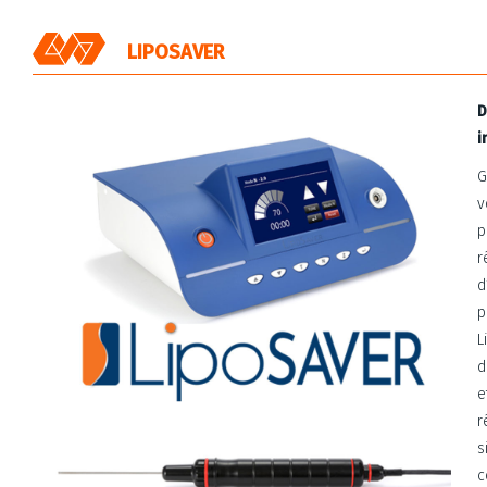
Panneau de gestion des cookies
LIPOSAVER
D
i
G
v
p
r
d
p
L
d
e
r
s
c