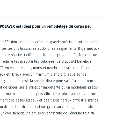
 LIPOSAVER est idéal pour un remodelage du corps peu
 définition, une liposuccion de grande précision sur les petits
es lésions tissulaires et donc les saignements. Il permet aux
atoire réduite. L’effet des ultrasons provoque également une
e réduire les irrégularités cutanées. Ce dispositif bénéficie
férentes tailles, longueurs et nombre de rainures afin de
ipeux et fibreux avec un minimum d’effort. Chaque sonde
urgien peut choisir la sonde idéale pour satisfaire au mieux les
t de cibler une élimination importante ou un modelage précis
permet une aspiration plus efficace et plus rapide, avec une
itement des tissus adipeux et des tissus fibreux offre une grande
un dispositif extrêmement sûr grâce au calibrage et à l’auto-
unique garantit une émission constante de l’énergie tout au